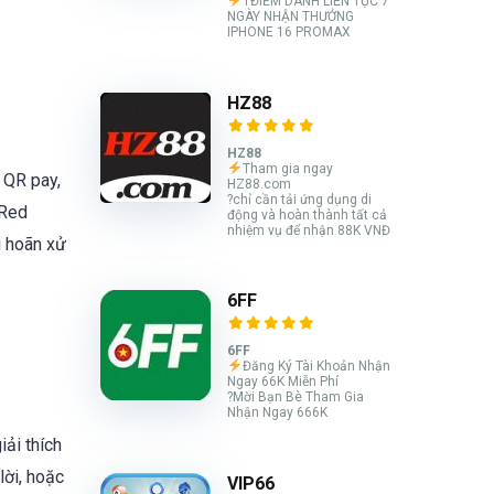
TĐIỂM DANH LIÊN TỤC 7
NGÀY NHẬN THƯỞNG
IPHONE 16 PROMAX
HZ88
HZ88
Tham gia ngay
, QR pay,
HZ88.com
?chỉ cần tải ứng dụng di
 Red
động và hoàn thành tất cả
nhiệm vụ để nhận 88K VNĐ
ì hoãn xử
6FF
6FF
Đăng Ký Tài Khoản Nhận
Ngay 66K Miễn Phí
?Mời Bạn Bè Tham Gia
Nhận Ngay 666K
iải thích
lời, hoặc
VIP66