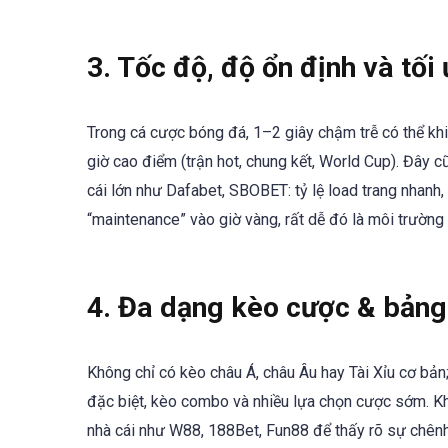
3. Tốc độ, độ ổn định và tối
Trong cá cược bóng đá, 1–2 giây chậm trễ có thể khiến 
giờ cao điểm (trận hot, chung kết, World Cup). Đây 
cái lớn như Dafabet, SBOBET: tỷ lệ load trang nhanh
“maintenance” vào giờ vàng, rất dễ đó là môi trường
4. Đa dạng kèo cược & bảng 
Không chỉ có kèo châu Á, châu Âu hay Tài Xỉu cơ bản
đặc biệt, kèo combo và nhiều lựa chọn cược sớm. Kh
nhà cái như W88, 188Bet, Fun88 để thấy rõ sự chênh 