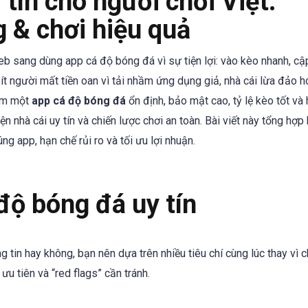
tín cho người chơi Việt:
 & chơi hiệu quả
b sang dùng app cá độ bóng đá vì sự tiện lợi: vào kèo nhanh, cập
g ít người mất tiền oan vì tải nhầm ứng dụng giả, nhà cái lừa đảo 
tìm một
app cá độ bóng đá
ổn định, bảo mật cao, tỷ lệ kèo tốt và 
iện nhà cái uy tín và chiến lược chơi an toàn. Bài viết này tổng hợp 
 app, hạn chế rủi ro và tối ưu lợi nhuận.
độ bóng đá uy tín
 tin hay không, bạn nên dựa trên nhiều tiêu chí cùng lúc thay vì c
ưu tiên và “red flags” cần tránh.