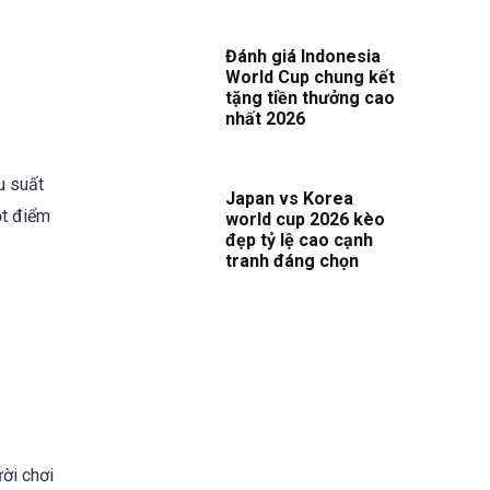
Đánh giá Indonesia
World Cup chung kết
tặng tiền thưởng cao
nhất 2026
ệu suất
Japan vs Korea
ột điểm
world cup 2026 kèo
đẹp tỷ lệ cao cạnh
tranh đáng chọn
ời chơi