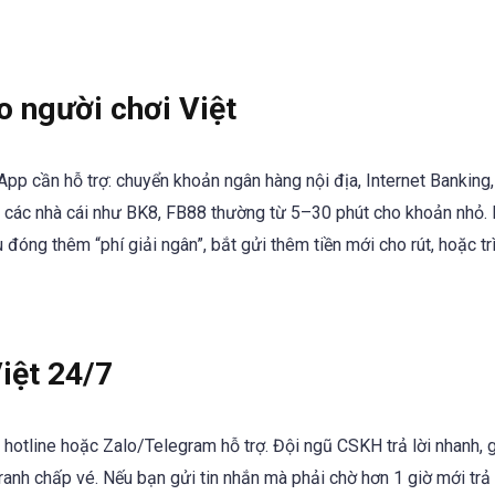
o người chơi Việt
 App cần hỗ trợ: chuyển khoản ngân hàng nội địa, Internet Banking
 của các nhà cái như BK8, FB88 thường từ 5–30 phút cho khoản nhỏ.
 đóng thêm “phí giải ngân”, bắt gửi thêm tiền mới cho rút, hoặc tr
iệt 24/7
, hotline hoặc Zalo/Telegram hỗ trợ. Đội ngũ CSKH trả lời nhanh, g
tranh chấp vé. Nếu bạn gửi tin nhắn mà phải chờ hơn 1 giờ mới trả 