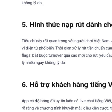
không lý do.
5. Hình thức nạp rút dành ch
Tiêu chí này rất quan trọng với người chơi Việt Nam.
ví điện tử phổ biến. Thời gian xử lý rút tiền chuẩn
flags: bắt buộc turnover quá cao mới cho rút, yêu cầu
lý nhiều ngày không lý do.
6. Hỗ trợ khách hàng tiếng V
App cá độ bóng đá uy tín luôn có live chat tiếng Việt
rõ ràng về chương trình khuyến mãi, điều kiện cược, 