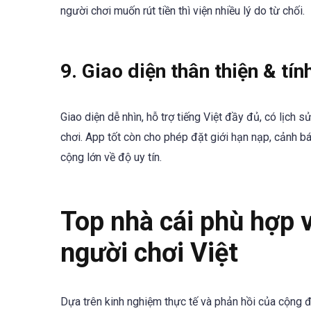
người chơi muốn rút tiền thì viện nhiều lý do từ chối.
9. Giao diện thân thiện & tín
Giao diện dễ nhìn, hỗ trợ tiếng Việt đầy đủ, có lịch s
chơi. App tốt còn cho phép đặt giới hạn nạp, cảnh b
cộng lớn về độ uy tín.
Top nhà cái phù hợp 
người chơi Việt
Dựa trên kinh nghiệm thực tế và phản hồi của cộng 