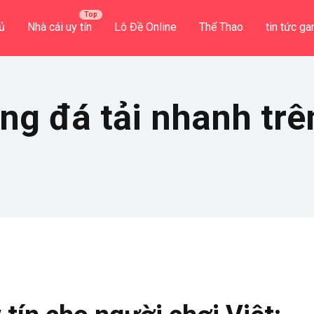
ủ
Nhà cái uy tín
Lô Đề Online
Thể Thao
tin tức g
ng đá tải nhanh trê