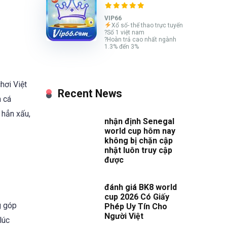
VIP66
Xổ số- thể thao trực tuyến
?Số 1 việt nam
?Hoàn trả cao nhất ngành
1.3% đến 3%
hơi Việt
Recent News
n cá
 hẳn xấu,
nhận định Senegal
world cup hôm nay
không bị chặn cập
nhật luôn truy cập
được
đánh giá BK8 world
cup 2026 Có Giấy
g góp
Phép Uy Tín Cho
Người Việt
lúc