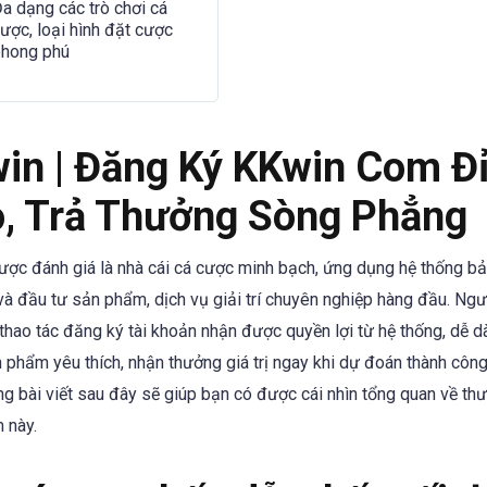
a dạng các trò chơi cá
ược, loại hình đặt cược
hong phú
in | Đăng Ký KKwin Com Đ
, Trả Thưởng Sòng Phẳng
ợc đánh giá là nhà cái cá cược minh bạch, ứng dụng hệ thống b
và đầu tư sản phẩm, dịch vụ giải trí chuyên nghiệp hàng đầu. Ngư
 thao tác đăng ký tài khoản nhận được quyền lợi từ hệ thống, dễ d
 phẩm yêu thích, nhận thưởng giá trị ngay khi dự đoán thành công
ng bài viết sau đây sẽ giúp bạn có được cái nhìn tổng quan về th
 này.