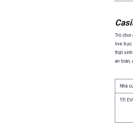
Casi
Trò chơi
live trự
thật xin
an toàn, 
Nhà c
TP, EV