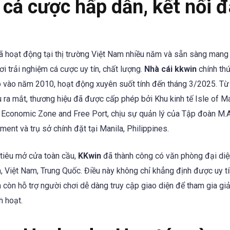
 cá cược hấp dẫn, kết nối 
ã hoạt động tại thị trường Việt Nam nhiều năm và sẵn sàng mang
ơi trải nghiệm cá cược uy tín, chất lượng.
Nhà cái kkwin
chính th
p vào năm 2010, hoạt động xuyên suốt tính đến tháng 3/2025. T
 ra mắt, thương hiệu đã được cấp phép bởi Khu kinh tế Isle of M
Economic Zone and Free Port, chịu sự quản lý của Tập đoàn M.
ment và trụ sở chính đặt tại Manila, Philippines.
tiêu mở cửa toàn cầu,
KKwin
đã thành công có văn phòng đại diệ
, Việt Nam, Trung Quốc. Điều này không chỉ khẳng định được uy t
còn hỗ trợ người chơi dễ dàng truy cập giao diện để tham gia giải
h hoạt.