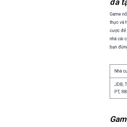
đã t
Game nổ 
thực và 
cược để 
nhà cái 
bạn đừng
Nhà c
JDB, T
PT, R
Game