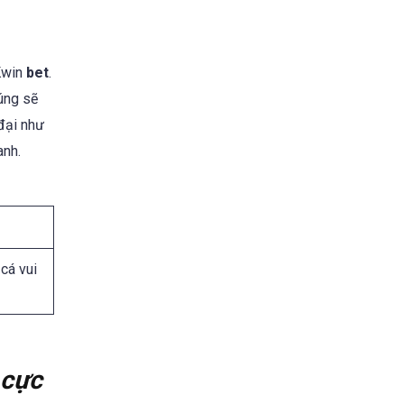
KKwin
bet
.
úng sẽ
 đại như
anh.
cá vui
 cực