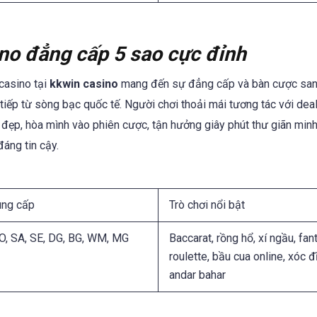
no đẳng cấp 5 sao cực đỉnh
 casino tại
kkwin casino
mang đến sự đẳng cấp và bàn cược san
c tiếp từ sòng bạc quốc tế. Người chơi thoải mái tương tác với dea
h đẹp, hòa mình vào phiên cược, tận hưởng giây phút thư giãn min
đáng tin cậy.
ung cấp
Trò chơi nổi bật
O, SA, SE, DG, BG, WM, MG
Baccarat, rồng hổ, xí ngầu, fan
roulette, bầu cua online, xóc đĩ
andar bahar