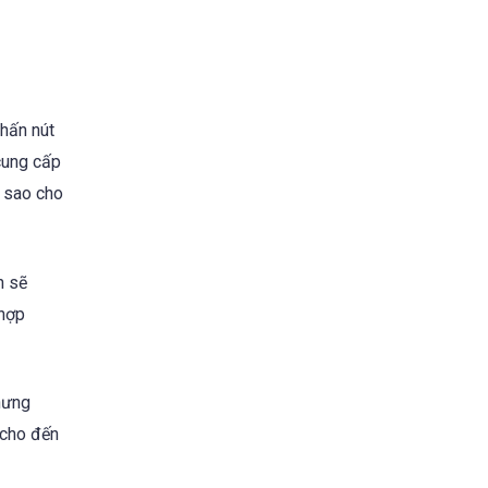
nhấn nút
cung cấp
n sao cho
n sẽ
 hợp
hưng
 cho đến