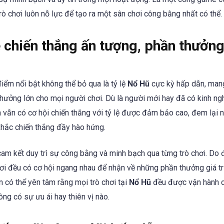
trò chơi luôn nỗ lực để tạo ra một sân chơi công bằng nhất có thể.
ệ chiến thắng ấn tượng, phần thưởn
iểm nổi bật không thể bỏ qua là tỷ lệ
Nổ Hũ
cực kỳ hấp dẫn, mang
thưởng lớn cho mọi người chơi. Dù là người mới hay đã có kinh ng
 vẫn có cơ hội chiến thắng với tỷ lệ được đảm bảo cao, đem lại 
hắc chiến thắng đầy hào hứng.
cam kết duy trì sự công bằng và minh bạch qua từng trò chơi. Do 
ơi đều có cơ hội ngang nhau để nhận về những phần thưởng giá tr
n có thể yên tâm rằng mọi trò chơi tại
Nổ Hũ
đều được vận hành 
ông có sự ưu ái hay thiên vị nào.