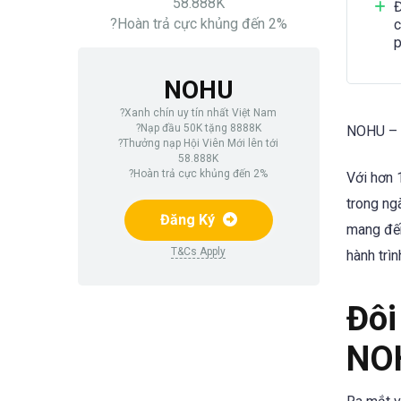
58.888K
Đ
?Hoàn trả cực khủng đến 2%
c
p
NOHU
?Xanh chín uy tín nhất Việt Nam
?Nạp đầu 50K tặng 8888K
NOHU – 
?Thưởng nạp Hội Viên Mới lên tới
58.888K
?Hoàn trả cực khủng đến 2%
Với hơn 
trong ng
Đăng Ký
mang đến
T&Cs Apply
hành trì
Đôi
NOH