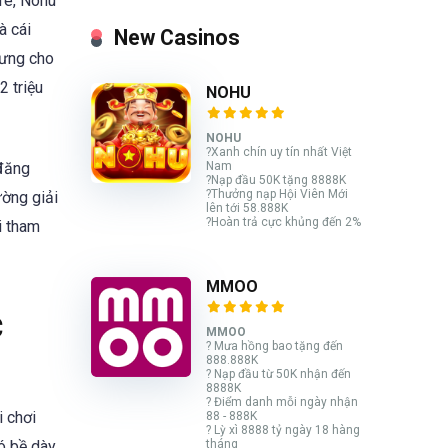
re, Nohu
à cái
New Casinos
rưng cho
2 triệu
NOHU
NOHU
?Xanh chín uy tín nhất Việt
 đăng
Nam
?Nạp đầu 50K tặng 8888K
?Thưởng nạp Hội Viên Mới
ờng giải
lên tới 58.888K
?Hoàn trả cực khủng đến 2%
i tham
MMOO
c
MMOO
? Mưa hồng bao tặng đến
888.888K
? Nạp đầu từ 50K nhận đến
8888K
? Điểm danh mỗi ngày nhận
 chơi
88 - 888K
? Lỳ xì 8888 tỷ ngày 18 hàng
ó bề dày
tháng