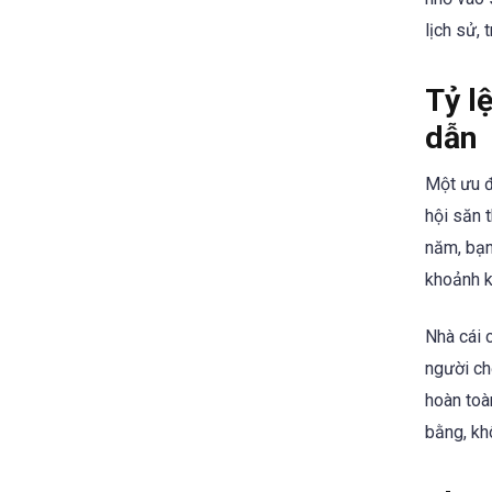
lịch sử, 
Tỷ l
dẫn
Một ưu đ
hội săn 
năm, bạn
khoảnh k
Nhà cái 
người ch
hoàn toà
bằng, kh