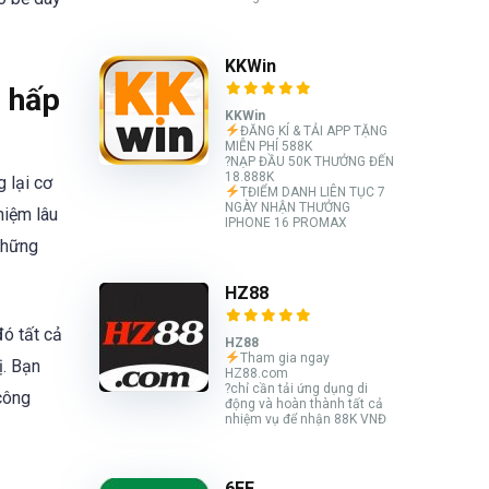
KKWin
g hấp
KKWin
ĐĂNG KÍ & TẢI APP TẶNG
MIỄN PHÍ 588K
?NẠP ĐẦU 50K THƯỞNG ĐẾN
18.888K
 lại cơ
TĐIỂM DANH LIÊN TỤC 7
NGÀY NHẬN THƯỞNG
hiệm lâu
IPHONE 16 PROMAX
những
HZ88
đó tất cả
HZ88
Tham gia ngay
ị. Bạn
HZ88.com
?chỉ cần tải ứng dụng di
công
động và hoàn thành tất cả
nhiệm vụ để nhận 88K VNĐ
6FF