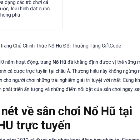
a dạng các trò chơi cá
ược, loại hình đặt cược
hong phú
Trang Chủ Chính Thức Nổ Hũ Đổi Thưởng Tặng GiftCode
10 năm hoạt động, trang
Nổ Hũ
đã khẳng định được vị thế vững 
ành cá cược trực tuyến tại châu Á. Thương hiệu này không ngừng 
 cho người chơi những trải nghiệm giải trí tuyệt vời nhất. Cùng 
nh phát triển ấn tượng và những điểm nổi bật của sân chơi ngay sa
 nét về sân chơi Nổ Hũ tại
U trực tuyến