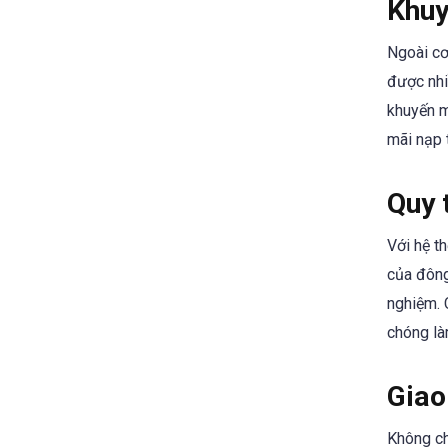
Khuy
Ngoài cơ
được nhi
khuyến m
mãi nạp 
Quy 
Với hệ t
của đông
nghiệm. 
chóng là
Giao
Không ch