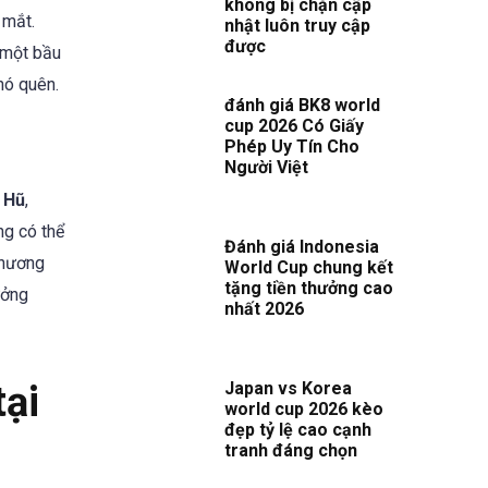
không bị chặn cập
 mắt.
nhật luôn truy cập
được
 một bầu
khó quên.
đánh giá BK8 world
cup 2026 Có Giấy
Phép Uy Tín Cho
Người Việt
 Hũ
,
ng có thể
Đánh giá Indonesia
phương
World Cup chung kết
tặng tiền thưởng cao
ưởng
nhất 2026
tại
Japan vs Korea
world cup 2026 kèo
đẹp tỷ lệ cao cạnh
tranh đáng chọn