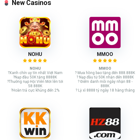
New Casinos
NOHU
MMOO
NOHU
MMOO
?Xanh chín uy tín nhất Việt Nam
? Mưa hồng bao tặng đến 888.888K
?Nạp đầu 50K tặng 8888K
? Nạp đầu từ 50K nhận đến 8888K
?Thưởng nạp Hội Viên Mới lên tới
? Điểm danh mỗi ngày nhận 88 -
58.888K
888K
?Hoàn trả cực khủng đến 2%
? Lỳ xì 8888 tỷ ngày 18 hàng tháng