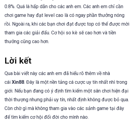
0.8%. Quá là hấp dẫn cho các anh em. Các anh em chỉ cần
chơi game hay đạt level cao là có ngay phần thưởng nóng
rồi. Ngoài ra, khi các bạn chơi đạt được top có thể được mời
tham gia các giải đấu. Cơ hội so kè sẽ cao hơn và tiền
thưởng cũng cao hơn.
Lời kết
Qua bài viết này các anh em đã hiểu rõ thêm về nhà
cái
Xin88
. Đây là một nền tảng cá cược uy tín nhất nhì trong
giới. Nếu bạn đang có ý định tìm kiếm một sân chơi hiện đại
thời thượng nhưng phải uy tín, nhất định không được bỏ qua.
Còn chờ gì mà không tham gia vào các sảnh game tại đây
để tìm kiếm cơ hội đổi đời cho mình nào.