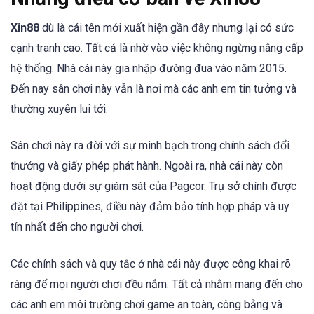
Xin88
dù là cái tên mới xuất hiện gần đây nhưng lại có sức
cạnh tranh cao. Tất cả là nhờ vào việc không ngừng nâng cấp
hệ thống. Nhà cái này gia nhập đường đua vào năm 2015.
Đến nay sân chơi này vẫn là nơi mà các anh em tin tưởng và
thường xuyên lui tới.
Sân chơi này ra đời với sự minh bạch trong chính sách đổi
thưởng và giấy phép phát hành. Ngoài ra, nhà cái này còn
hoạt động dưới sự giám sát của Pagcor. Trụ sở chính được
đặt tại Philippines, điều này đảm bảo tính hợp pháp và uy
tín nhất đến cho người chơi.
Các chính sách và quy tắc ở nhà cái này được công khai rõ
ràng để mọi người chơi đều nắm. Tất cả nhằm mang đến cho
các anh em môi trường chơi game an toàn, công bằng và