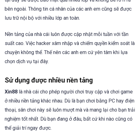
bên ngoài. Thông tin cá nhân của các anh em cũng sẽ được
lưu trữ nội bộ với nhiều lớp an toàn.
Nền tảng của nhà cái luôn được cập nhật mỗi tuần với tần
suất cao. Việc hacker xâm nhập và chiếm quyền kiểm soát là
chuyện không thể. Thế nên các anh em cứ yên tâm khi lựa
chọn dịch vụ tại đây.
Sử dụng được nhiều nền tảng
Xin88
là nhà cái cho phép người chơi truy cập và chơi game
ở nhiều nền tảng khác nhau. Dù là bạn chơi bằng PC hay điện
thoại, sân chơi này sẽ luôn mượt mà và mang lại cho bạn trải
nghiệm tốt nhất. Dù bạn đang ở đâu, bất cứ khi nào cũng có
thể giải trí ngay được.