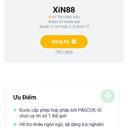
XiN88
UY TÍN HÀNG ĐẦU
?ĐĂNG KÝ NHẬN 88K
?NGÀY13- 28 PHÁT LÌ XÌ 8000 TỶ
Đăng Ký
T&Cs Apply
Ưu Điểm
Được cấp phép hợp pháp bởi PAGCOR, tổ
chức uy tín số 1 thế giới
Hỗ trợ nhiều ngôn ngữ, dễ dàng trải nghiệm