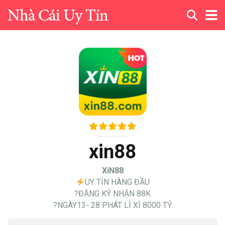
xin88
XiN88
UY TÍN HÀNG ĐẦU
?ĐĂNG KÝ NHẬN 88K
?NGÀY13- 28 PHÁT LÌ XÌ 8000 TỶ