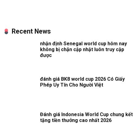
Recent News
nhận định Senegal world cup hôm nay
không bị chặn cập nhật luôn truy cập
được
đánh giá BK8 world cup 2026 Có Giấy
Phép Uy Tín Cho Người Việt
Đánh giá Indonesia World Cup chung kết
tặng tiền thưởng cao nhất 2026