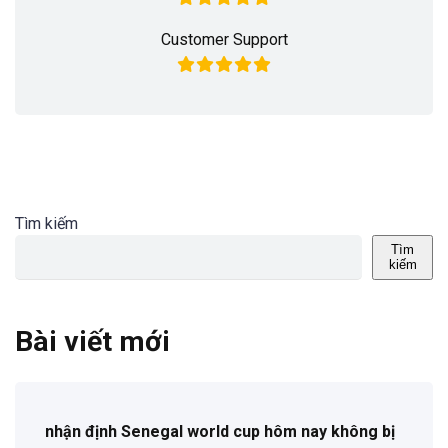
Customer Support
Tìm kiếm
Tìm
kiếm
Bài viết mới
nhận định Senegal world cup hôm nay không bị