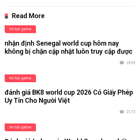
Read More
tin tức game
nhận định Senegal world cup hôm nay
không bị chặn cập nhật luôn truy cập được
2539
tin tức game
đánh giá BK8 world cup 2026 Có Giấy Phép
Uy Tín Cho Người Việt
2172
tin tức game