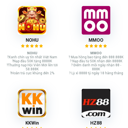
NOHU
MMOO
NOHU
MMOO
?Xanh chín uy tín nhất Việt Nam
? Mưa hồng bao tặng đến 888.888K
?Nạp đầu 50K tặng 8888K
? Nạp đầu từ 50K nhận đến 8888K
?Thưởng nạp Hội Viên Mới lên tới
? Điểm danh mỗi ngày nhận 88 -
58.888K
888K
?Hoàn trả cực khủng đến 2%
? Lỳ xì 8888 tỷ ngày 18 hàng tháng
KKWin
HZ88