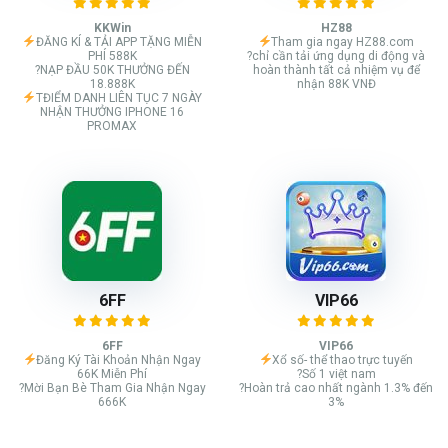
KKWin
HZ88
ĐĂNG KÍ & TẢI APP TẶNG MIỄN
Tham gia ngay HZ88.com
PHÍ 588K
?chỉ cần tải ứng dụng di động và
?NẠP ĐẦU 50K THƯỞNG ĐẾN
hoàn thành tất cả nhiệm vụ để
18.888K
nhận 88K VNĐ
TĐIỂM DANH LIÊN TỤC 7 NGÀY
NHẬN THƯỞNG IPHONE 16
PROMAX
6FF
VIP66
6FF
VIP66
Đăng Ký Tài Khoản Nhận Ngay
Xổ số- thể thao trực tuyến
66K Miễn Phí
?Số 1 việt nam
?Mời Bạn Bè Tham Gia Nhận Ngay
?Hoàn trả cao nhất ngành 1.3% đến
666K
3%