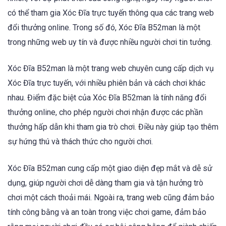
có thể tham gia Xóc Đĩa trực tuyến thông qua các trang web
đổi thưởng online. Trong số đó, Xóc Đĩa B52man là một
trong những web uy tín và được nhiều người chơi tin tưởng.
Xóc Đĩa B52man là một trang web chuyên cung cấp dịch vụ
Xóc Đĩa trực tuyến, với nhiều phiên bản và cách chơi khác
nhau. Điểm đặc biệt của Xóc Đĩa B52man là tính năng đổi
thưởng online, cho phép người chơi nhận được các phần
thưởng hấp dẫn khi tham gia trò chơi. Điều này giúp tạo thêm
sự hứng thú và thách thức cho người chơi.
Xóc Đĩa B52man cung cấp một giao diện đẹp mắt và dễ sử
dụng, giúp người chơi dễ dàng tham gia và tận hưởng trò
chơi một cách thoải mái. Ngoài ra, trang web cũng đảm bảo
tính công bằng và an toàn trong việc chơi game, đảm bảo