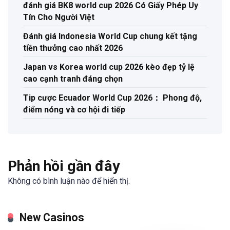
đánh giá BK8 world cup 2026 Có Giấy Phép Uy
Tín Cho Người Việt
Đánh giá Indonesia World Cup chung kết tặng
tiền thưởng cao nhất 2026
Japan vs Korea world cup 2026 kèo đẹp tỷ lệ
cao cạnh tranh đáng chọn
Tip cược Ecuador World Cup 2026： Phong độ,
điểm nóng và cơ hội đi tiếp
Phản hồi gần đây
Không có bình luận nào để hiển thị.
New Casinos