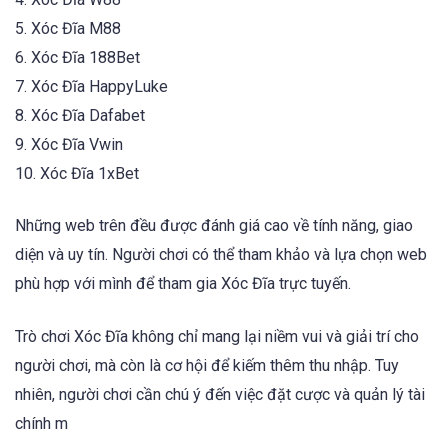
5. Xóc Đĩa M88
6. Xóc Đĩa 188Bet
7. Xóc Đĩa HappyLuke
8. Xóc Đĩa Dafabet
9. Xóc Đĩa Vwin
10. Xóc Đĩa 1xBet
Những web trên đều được đánh giá cao về tính năng, giao
diện và uy tín. Người chơi có thể tham khảo và lựa chọn web
phù hợp với mình để tham gia Xóc Đĩa trực tuyến.
Trò chơi Xóc Đĩa không chỉ mang lại niềm vui và giải trí cho
người chơi, mà còn là cơ hội để kiếm thêm thu nhập. Tuy
nhiên, người chơi cần chú ý đến việc đặt cược và quản lý tài
chính m