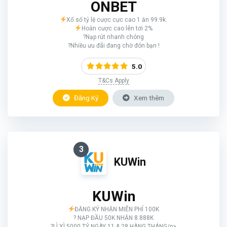
ONBET
Xổ số tỷ lệ cược cực cao 1 ăn 99.9k.
Hoàn cược cao lên tới 2%
?Nạp rút nhanh chóng
?Nhiều ưu đãi đang chờ đón bạn !
5.0
T&Cs Apply
Đăng Ký
Xem thêm
3
KUWin
KUWin
ĐĂNG KÝ NHẬN MIỄN PHÍ 100K
? NẠP ĐẦU 50K NHẬN 8.888K
?LÌ XÌ 5000 TỶ NGÀY 11 & 28 HÀNG THÁNG/p>