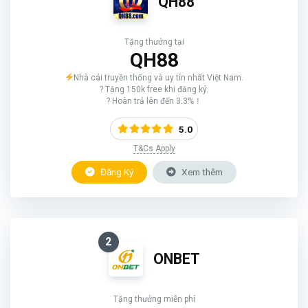
QH88
Tặng thưởng tại
QH88
Nhà cái truyền thống và uy tín nhất Việt Nam.
? Tặng 150k free khi đăng ký.
? Hoàn trả lên đến 3.3%！
5.0
T&Cs Apply
Đăng Ký
Xem thêm
2
ONBET
Tặng thưởng miễn phí