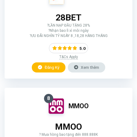
28BET
?LẦN NẠP ĐẦU TẶNG 28%
?Nhận bao lì xì mỗi ngày
?ƯU ĐÃI NGHÌN TỶ NGÀY 8 ,18,28 HÀNG THÁNG
5.0
T&Cs Apply
Đăng Ký
Xem thêm
8
MMOO
MMOO
? Mưa hồng bao tặng đến 888.888K