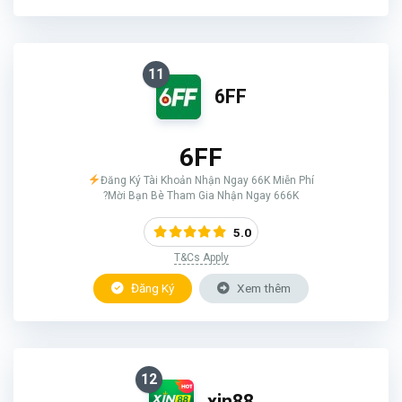
11
6FF
6FF
Đăng Ký Tài Khoản Nhận Ngay 66K Miễn Phí
?Mời Bạn Bè Tham Gia Nhận Ngay 666K
5.0
T&Cs Apply
Đăng Ký
Xem thêm
12
xin88