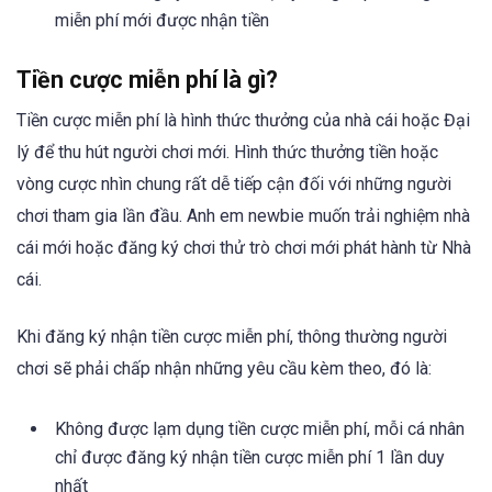
miễn phí mới được nhận tiền
Tiền cược miễn phí là gì?
Tiền cược miễn phí là hình thức thưởng của nhà cái hoặc Đại
lý để thu hút người chơi mới. Hình thức thưởng tiền hoặc
vòng cược nhìn chung rất dễ tiếp cận đối với những người
chơi tham gia lần đầu. Anh em newbie muốn trải nghiệm nhà
cái mới hoặc đăng ký chơi thử trò chơi mới phát hành từ Nhà
cái.
Khi đăng ký nhận tiền cược miễn phí, thông thường người
chơi sẽ phải chấp nhận những yêu cầu kèm theo, đó là:
Không được lạm dụng tiền cược miễn phí, mỗi cá nhân
chỉ được đăng ký nhận tiền cược miễn phí 1 lần duy
nhất