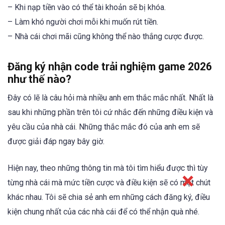
– Khi nạp tiền vào có thể tài khoản sẽ bị khóa.
– Làm khó người chơi mỗi khi muốn rút tiền.
– Nhà cái chơi mãi cũng không thể nào thắng cược được.
Đăng ký nhận code trải nghiệm game 2026
như thế nào?
Đây có lẽ là câu hỏi mà nhiều anh em thắc mắc nhất. Nhất là
sau khi những phần trên tôi cứ nhắc đến những điều kiện và
yêu cầu của nhà cái. Những thắc mắc đó của anh em sẽ
được giải đáp ngay bây giờ.
Hiện nay, theo những thông tin mà tôi tìm hiểu được thì tùy
từng nhà cái mà mức tiền cược và điều kiện sẽ có một chút
khác nhau. Tôi sẽ chia sẻ anh em những cách đăng ký, điều
kiện chung nhất của các nhà cái để có thể nhận quà nhé.