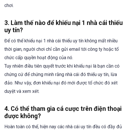
chơi.
3. Làm thế nào để khiếu nại 1 nhà cái thiếu
uy tín?
Để có thể khiếu nại 1 nhà cái thiếu uy tín không mất nhiều
thời gian, người chơi chỉ cần gửi email tới công ty hoặc tổ
chức cấp quyền hoạt động của nó.
Tuy nhiên điều tiên quyết trước khi khiếu nại là bạn cần có
chứng cứ để chứng minh rằng nhà cái đó thiếu uy tín, lừa
đảo. Như vậy, đơn khiếu nại đó mới được tổ chức đó xét
duyệt và xem xét.
4. Có thể tham gia cá cược trên điện thoại
được không?
Hoàn toàn có thể, hiện nay các nhà cái uy tín đều có đầy đủ