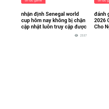
tin tức game
tin tức
nhận định Senegal world
đánh 
cup hôm nay không bị chặn
2026 
cập nhật luôn truy cập được
Cho N
2537