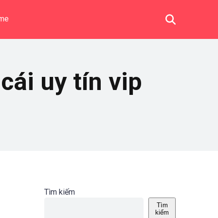
ame
cái uy tín vip
Tìm kiếm
Tìm
kiếm