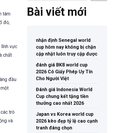
Bài viết mới
an tâm
ố đó,
nhận định Senegal world
lĩnh vực
cup hôm nay không bị chặn
cập nhật luôn truy cập được
à chất
đánh giá BK8 world cup
2026 Có Giấy Phép Uy Tín
Cho Người Việt
hàng đầu
ệ một
Đánh giá Indonesia World
Cup chung kết tặng tiền
thưởng cao nhất 2026
các trò
Japan vs Korea world cup
động và
2026 kèo đẹp tỷ lệ cao cạnh
tranh đáng chọn