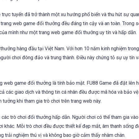
e trực tuyến đã trở thành một xu hướng phổ biến và thu hút sự qu
ác trang web game đổi thưởng đều đáng tin cậy và an toàn. Trong s
ủa mình như một trang web game đổi thưởng uy tín và hấp dẫn.
hưởng hàng đầu tại Việt Nam. Với hơn 10 năm kinh nghiệm trong 
ời chơi đông đảo và trung thành. Điều này chứng tỏ sự uy tín v
ang web game đổi thưởng là tính bảo mật. FU88 Game đã đặt lên 
 cả các giao dịch và thông tin cá nhân đều được mã hóa và bảo v
n tưởng khi tham gia trò chơi trên trang web này.
các trò chơi đổi thưởng hấp dẫn. Người chơi có thể tham gia vào 
chơi khác. Mỗi trò chơi đều được thiết kế đẹp mắt, âm thanh sống 
g trải nghiệm thú vị và không bao giờ cảm thấy nhàm chán.