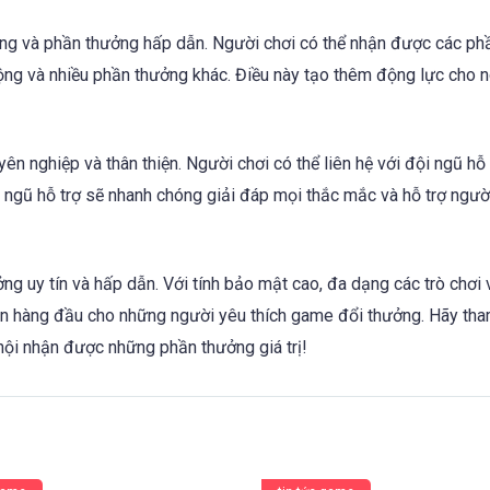
ng và phần thưởng hấp dẫn. Người chơi có thể nhận được các ph
 động và nhiều phần thưởng khác. Điều này tạo thêm động lực cho 
n nghiệp và thân thiện. Người chơi có thể liên hệ với đội ngũ hỗ
i ngũ hỗ trợ sẽ nhanh chóng giải đáp mọi thắc mắc và hỗ trợ ngườ
g uy tín và hấp dẫn. Với tính bảo mật cao, đa dạng các trò chơi
n hàng đầu cho những người yêu thích game đổi thưởng. Hãy tha
 hội nhận được những phần thưởng giá trị!