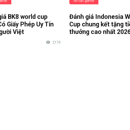
 game
tin tức game
giá BK8 world cup
Đánh giá Indonesia W
Có Giấy Phép Uy Tín
Cup chung kết tặng t
gười Việt
thưởng cao nhất 202
2170