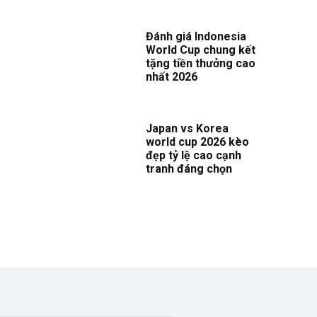
Đánh giá Indonesia
World Cup chung kết
tặng tiền thưởng cao
nhất 2026
Japan vs Korea
world cup 2026 kèo
đẹp tỷ lệ cao cạnh
tranh đáng chọn