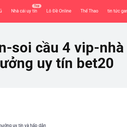
ủ
Nhà cái uy tín
Lô Đề Online
Thể Thao
tin tức g
n-soi cầu 4 vip-nhà 
ưởng uy tín bet20
ưởng uy tín và hấp dẫn