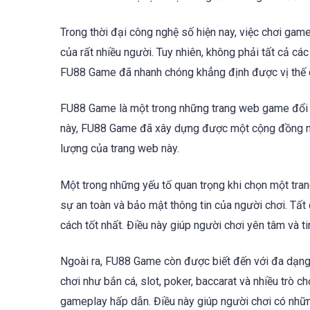
Trong thời đại công nghệ số hiện nay, việc chơi gam
của rất nhiều người. Tuy nhiên, không phải tất cả c
FU88 Game đã nhanh chóng khẳng định được vị thế c
FU88 Game là một trong những trang web game đổi t
này, FU88 Game đã xây dựng được một cộng đồng ngư
lượng của trang web này.
Một trong những yếu tố quan trọng khi chọn một tr
sự an toàn và bảo mật thông tin của người chơi. Tất
cách tốt nhất. Điều này giúp người chơi yên tâm và ti
Ngoài ra, FU88 Game còn được biết đến với đa dạng 
chơi như bắn cá, slot, poker, baccarat và nhiều trò 
gameplay hấp dẫn. Điều này giúp người chơi có nhữn