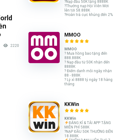
?Nạp đầu 50K tặng 8888K
?Thưởng nạp Hội Viên Mới
lên tới 58.888K
?Hoàn trả cực khủng đến 2%
orld
iền
6
MMOO
2220
MMOO
? Mưa hồng bao tặng đến
888.888K
? Nạp đầu từ 50K nhận đến
8888K
? Điểm danh mỗi ngày nhận
88 - 888K
? Lỳ xì 8888 tỷ ngày 18 hàng
tháng
KKWin
KKWin
ĐĂNG KÍ & TẢI APP TẶNG
MIỄN PHÍ 588K
?NẠP ĐẦU 50K THƯỞNG ĐẾN
18.888K