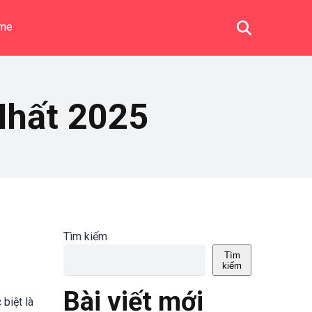
ame
Nhất 2025
Tìm kiếm
Tìm
kiếm
Bài viết mới
 biệt là