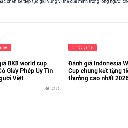
chắc chắn sẽ tiếp tục giữ vững vị thế của mình trong lòng người ch
 game
tin tức game
giá BK8 world cup
Đánh giá Indonesia W
Có Giấy Phép Uy Tín
Cup chung kết tặng t
gười Việt
thưởng cao nhất 202
2176