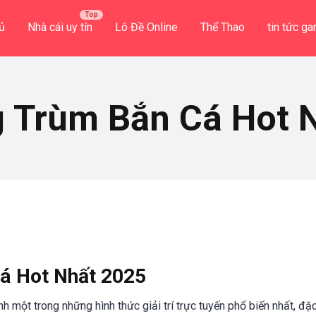
ủ
Nhà cái uy tín
Lô Đề Online
Thể Thao
tin tức g
g Trùm Bắn Cá Hot 
á Hot Nhất 2025
 một trong những hình thức giải trí trực tuyến phổ biến nhất, đặc